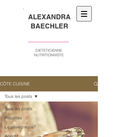
ALEXANDRA
BAECHLER
DIETETICIENNE
NUTRITIONNISTE
CÔTE CUISINE
Tous les posts
Tous les posts
Recettes
Le saviez-vous?
Apéritif