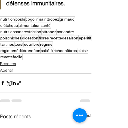
défenses immunitaires.
nutrition
poids
cogolin
sainttropez
grimaud
diététique
alimentationsanté
nutritionsansrestriction
sttropez
coriandre
poischiches
digestion
fibres
recettedesaison
apéritif
tartines
toast
équilibre
régime
régimeméditérannéen
satiété
richeenfibres
plaisir
recettefacile
Recettes
Apéritif
Voir tout
Posts récents