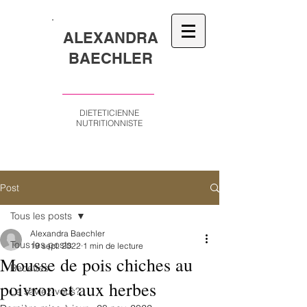
ALEXANDRA
BAECHLER
DIETETICIENNE
NUTRITIONNISTE
Post
Tous les posts
Alexandra Baechler
Tous les posts
19 sept. 2022
1 min de lecture
Mousse de pois chiches au
Recettes
poivron et aux herbes
Le saviez-vous?