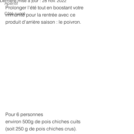
Dernière mise à jour :
28 nov. 2022
Apéritif
Prolonger l'été tout en boostant votre 
Côté sucré
immunité pour la rentrée avec ce 
produit d'arrière saison : le poivron.
Pour 6 personnes
environ 500g de pois chiches cuits 
(soit 250 g de pois chiches crus).