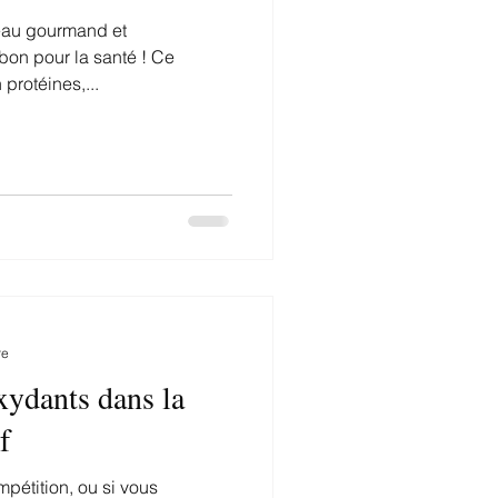
eau gourmand et
 bon pour la santé ! Ce
 protéines,...
re
oxydants dans la
f
mpétition, ou si vous