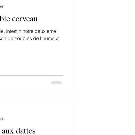
re
able cerveau
ale. Intestin notre deuxième
son de troubles de l'humeur,
ure
 aux dattes