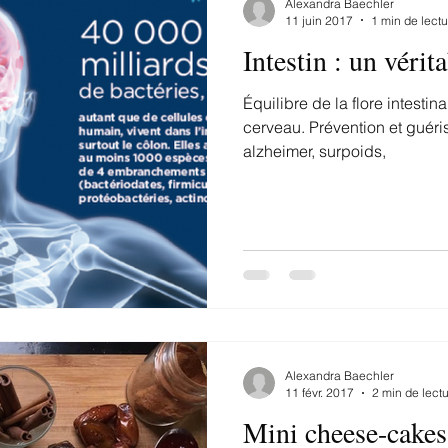
Alexandra Baechler
11 juin 2017
1 min de lectu
Intestin : un vérit
Équilibre de la flore intestin
cerveau. Prévention et guéri
alzheimer, surpoids,
Alexandra Baechler
11 févr. 2017
2 min de lect
Mini cheese-cakes