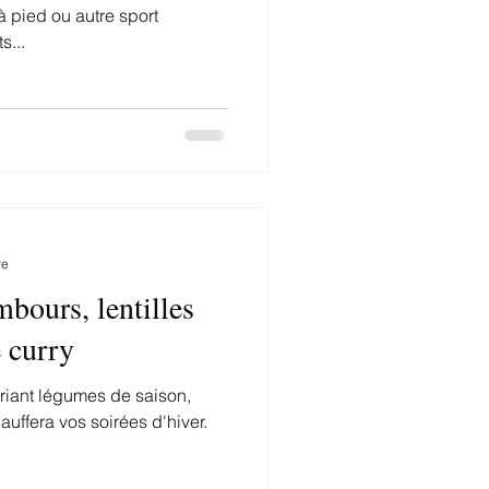
à pied ou autre sport
s...
re
bours, lentilles
e curry
riant légumes de saison,
uffera vos soirées d'hiver.