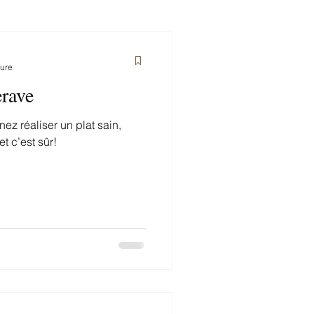
ture
erave
ez réaliser un plat sain,
t c’est sûr!