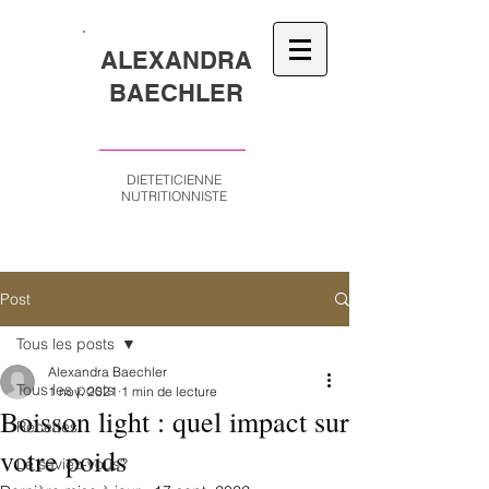
ALEXANDRA
BAECHLER
DIETETICIENNE
NUTRITIONNISTE
Post
Tous les posts
Alexandra Baechler
Tous les posts
1 nov. 2021
1 min de lecture
Boisson light : quel impact sur
Recettes
votre poids
Le saviez-vous?