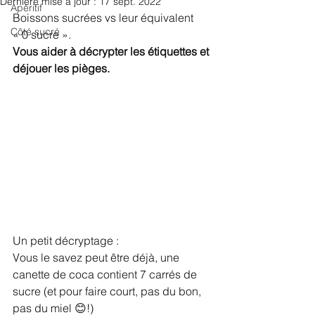
Dernière mise à jour :
17 sept. 2022
Apéritif
Boissons sucrées vs leur équivalent 
Côté sucré
« 0 sucre ».
Vous aider à décrypter les étiquettes et 
déjouer les pièges. 
Un petit décryptage : 
Vous le savez peut être déjà, une 
canette de coca contient 7 carrés de 
sucre (et pour faire court, pas du bon, 
pas du miel 😊!)