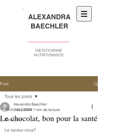
ALEXANDRA
BAECHLER
DIETETICIENNE
NUTRITIONNISTE
Post
Tous les posts
Alexandra Baechler
Tous les posts
2 oct. 2024
1 min de lecture
Le chocolat, bon pour la santé
Recettes
Le saviez-vous?