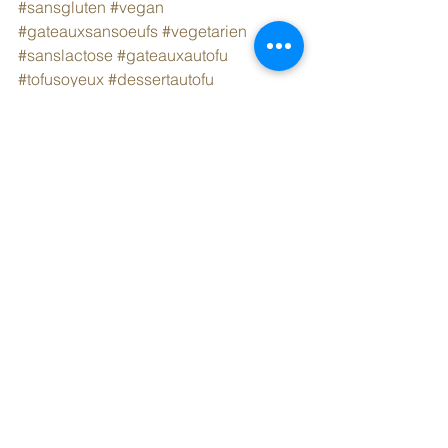
#sansgluten
#vegan
#gateauxsansoeufs
#vegetarien
#sanslactose
#gateauxautofu
#tofusoyeux
#dessertautofu
Côté sucré
Voir tout
Posts récents