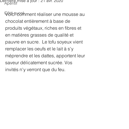
Dernière mise à jour :
21 avr. 2020
Apéritif
Côté sucré
Voici comment réaliser une mousse au 
chocolat entièrement à base de 
produits végétaux, riches en fibres et 
en matières grasses de qualité et 
pauvre en sucre.  Le tofu soyeux vient 
remplacer les oeufs et le lait à s'y 
méprendre et les dattes, apportent leur 
saveur délicatement sucrée. Vos 
invités n'y verront que du feu. 