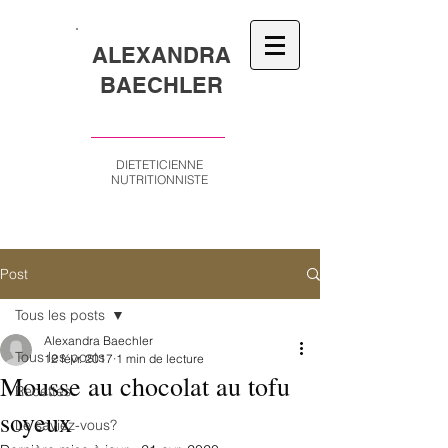
ALEXANDRA
BAECHLER
DIETETICIENNE
NUTRITIONNISTE
Post
Tous les posts
Alexandra Baechler
Tous les posts
12 févr. 2017
1 min de lecture
Mousse au chocolat au tofu
Recettes
soyeux
Le saviez-vous?