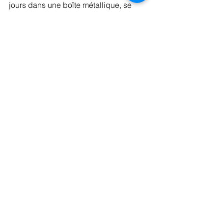
jours dans une boîte métallique, se 
déclineront au grès de vos envies et 
surtout éviteront l'achat de tortillas et 
biscuits apéritifs bourrés d'additifs 
nocifs pour le poids et la santé. Et 
parole... bien meilleur que ben et 
nuts..!!!
#méditérannée
#biscuitsapéritifs
#aperitif
#crakers
#tortillas
#chips
#dietetique
#dieteticiennegolfedesttropez
#dieteticiennecogolin
#farinedemais
Apéritif